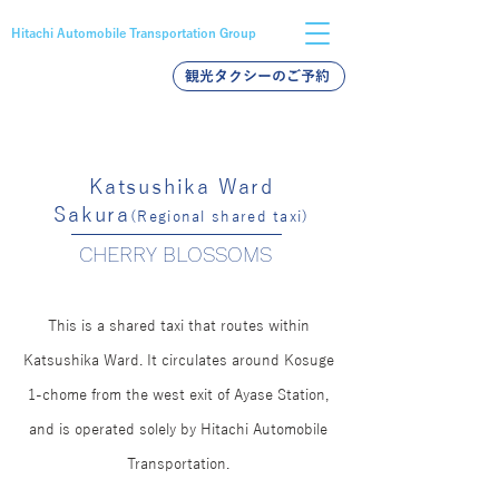
Hitachi Automobile Transportation Group
観光タクシーのご予約
バス採用
タクシー採用
新卒採用
Katsushika Ward
Sakura
(Regional shared taxi)
CHERRY BLOSSOMS
This is a shared taxi that routes within
Katsushika Ward. It circulates around Kosuge
1-chome from the west exit of Ayase Station,
and is operated solely by Hitachi Automobile
Transportation.