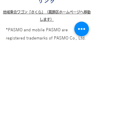
リンク
地域乗合ワゴン「さくら」​（葛飾区ホームページへ移動
します）
​*PASMO and mobile PASMO are
registered trademarks of PASMO Co., Ltd.
*Suica is a registered trademark of East
Japan Railway Company.
*Bus Toku is a registered trademark of the
General Incorporated Association Bus
Common IC Card Association.
​*Apple Pay is a trademark of Apple Inc.
registered in the United States and other
countries.