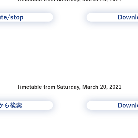
ute/stop
Downlo
浮間地域ルート
Timetable from Saturday, March 20, 2021
から検索
Downlo