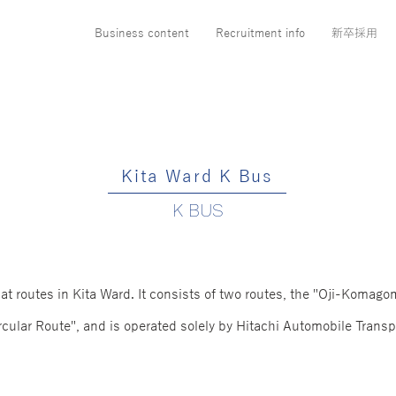
Business content
Recruitment info
新卒採用
Kita Ward K Bus
K BUS
t routes in Kita Ward. It consists of two routes, the "Oji-Komag
rcular Route", and is operated solely by Hitachi Automobile Transp