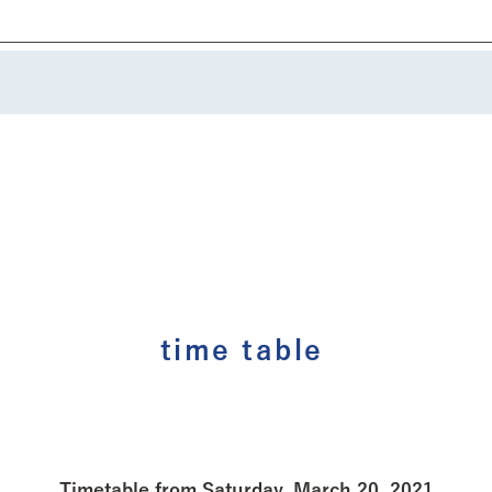
time table
駒込ルート
田端循環ル
Timetable from Saturday, March 20, 2021