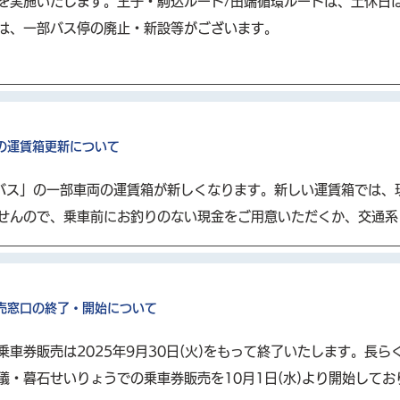
を実施いたします。王子・駒込ルート/田端循環ルートは、土休日は
は、一部バス停の廃止・新設等がございます。
両の運賃箱更新について
「Kバス」の一部車両の運賃箱が新しくなります。新しい運賃箱では
せんので、乗車前にお釣りのない現金をご用意いただくか、交通系
販売窓口の終了・開始について
車券販売は2025年9月30日(火)をもって終了いたします。長
儀・暮石せいりょうでの乗車券販売を10月1日(水)より開始して