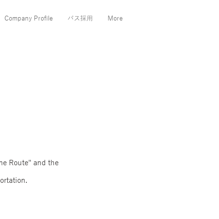
Company Profile
バス採用
More
ome Route" and the
ortation.