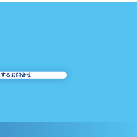
東区・めぐりん】8/1・2
西めぐりん・南めぐりん
関するお問合せ
回運行のお知らせ