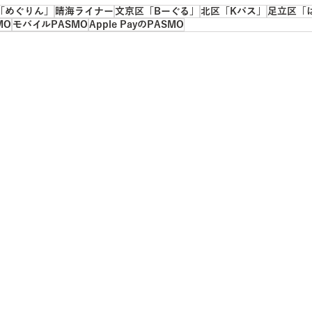
「めぐりん」
晴海ライナー
文京区「Bーぐる」
北区「Kバス」
足立区「
MO
モバイルPASMO
Apple PayのPASMO