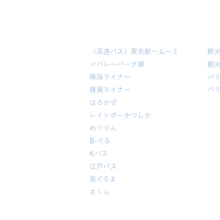
事業内容
乗合バス・コミュニティバス
観
​（高速バス）東京駅～ムーミ
観
ンバレーパーク線
観
晴海ライナー
バ
​綾瀬ライナー
バ
はるかぜ
レインボーかつしか
めぐりん
B-ぐる
Kバス
江戸バス
​風ぐるま
​さくら