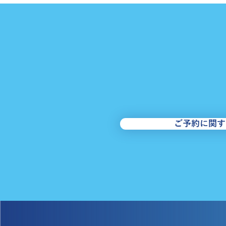
【中央区・江戸バス】8/8～
10＜南循環＞運行に関するお
ご予約に関す
知らせ