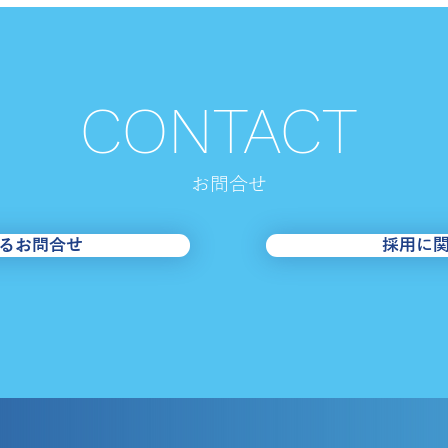
CONTACT
お​問合せ
【足立区・はるかぜ】お盆期
【台
間の運行について
＜東
るお問合せ
採用に
＞迂