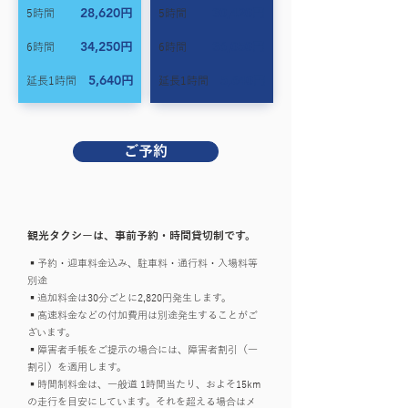
28,620
30,420
円
円
5時間
5時間
34,250
36,050
円
円
6時間
6時間
5,640
5,640
円
円
​延長1時間
​延長1時間
ご予約
観光タクシーは、事前予約・時間貸切制です。
▪️予約・迎車料金込み、駐車料・通行料・入場料等
別途
▪️追加料金は30分ごとに2,820円発生します。
▪️高速料金などの付加費用は別途発生することがご
ざいます。
▪️障害者手帳をご提示の場合には、障害者割引（一
割引）を適用します。
▪️時間制料金は、一般道 1時間当たり、およそ15km
の走行を目安にしています。それを超える場合はメ