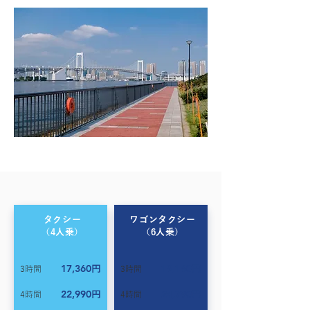
豊洲ぐるり公園
タクシー
ワゴンタクシー
（4人乗
）
​（6人乗）
17,360
19,160
円
円
3時間
3時間
22,990
24,790
円
円
4時間
4時間