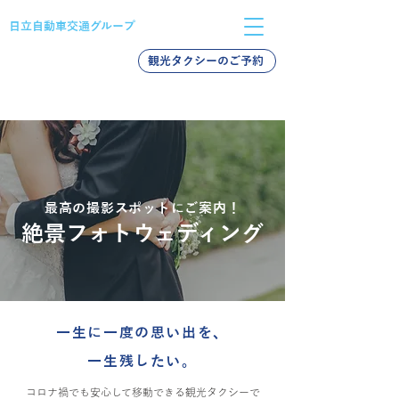
日立自動車交通グループ
観光タクシーのご予約
バス採用
タクシー採用
新卒採用
最高の撮影スポットにご案内！
絶景フォトウェディング
一生に一度の思い出を、
一生残したい。
コロナ禍でも安心して移動できる観光タクシーで