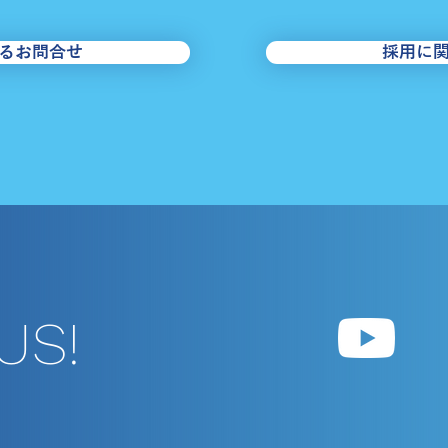
間の運行について
＜東
るお問合せ
採用に
＞迂
US!