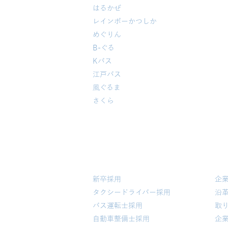
はるかぜ
レインボーかつしか
めぐりん
B-ぐる
Kバス
江戸バス
​風ぐるま
​さくら
採用情報
会
新卒採用
企
タクシードライバー採用
沿
バス運転士採用
取
​自動車整備士採用
​企