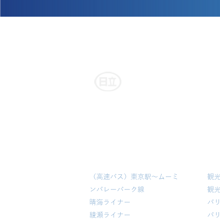
日立自動車交通グループ
事業内容
乗合バス・コミュニティバス
観
​（高速バス）東京駅～ムーミ
観
ンバレーパーク線
観
晴海ライナー
バ
​綾瀬ライナー
バ