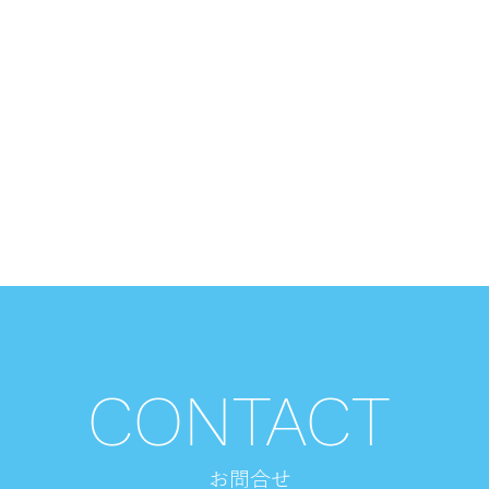
CONTACT
お​問合せ
【足立区・はるかぜ】お盆期
【台