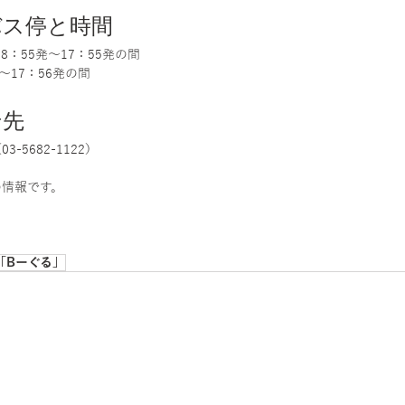
バス停と時間
：55発～17：55発の間
～17：56発の間
せ先
5682-1122）
の情報です。
「Bーぐる」