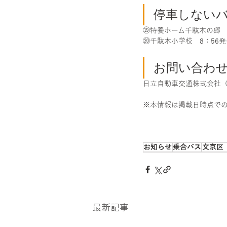
停車しない
⑲特養ホーム千駄木の郷　8
⑳千駄木小学校　8：56発
お問い合わ
日立自動車交通株式会社（03-
※本情報は掲載日時点で
お知らせ
乗合バス
文京区
最新記事