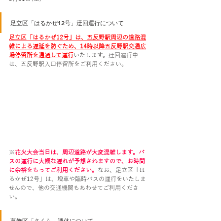
足立区「はるかぜ12号」迂回運行について
足立区「はるかぜ12号」は、五反野駅周辺の道路混
雑による遅延を防ぐため、14時以降五反野駅交通広
場停留所を通過して運行
いたします。迂回運行中
は、五反野駅入口停留所をご利用ください。
※
花火大会当日は、周辺道路が大変混雑します。バ
スの運行に大幅な遅れが予想されますので、お時間
に余裕をもってご利用ください。
なお、足立区「は
るかぜ12号」は、増車や臨時バスの運行をいたしま
せんので、他の交通機関もあわせてご利用くださ
い。
葛飾区「さくら」運休について