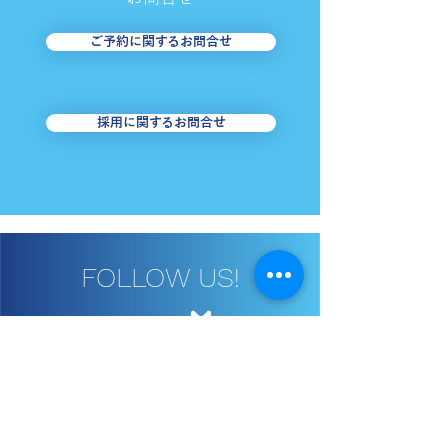
【足立区・はるかぜ】お
【台東区・めぐ
ご予約に関するお問合せ
盆期間の運行について
8/1・2＜東西
南めぐりん＞迂
お知らせ
採用に関するお問合せ
FOLLOW US!
日立自動車交通グループ