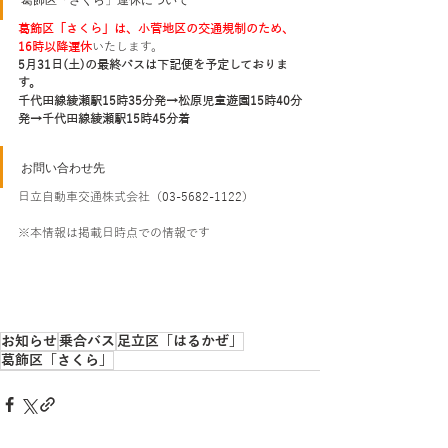
葛飾区「さくら」は、小菅地区の交通規制のため、
16時以降運休
いたします。
5月31日(土)の最終バスは下記便を予定しておりま
す。
千代田線綾瀬駅15時35分発→松原児童遊園15時40分
発→千代田線綾瀬駅15時45分着
お問い合わせ先
日立自動車交通株式会社（03-5682-1122）
※本情報は掲載日時点での情報です
お知らせ
乗合バス
足立区「はるかぜ」
葛飾区「さくら」