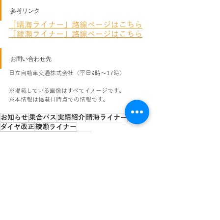
参考リンク
「晴海ライナー」路線ページはこちら
「綾瀬ライナー」路線ページはこちら
お問い合わせ先
日立自動車交通株式会社（平日9時～17時）
※掲載している画像はすべてイメージです。
※本情報は掲載日時点での情報です。
お知らせ
乗合バス
実績紹介
晴海ライナー
ダイヤ改正
綾瀬ライナー
JRバス関東アライアンス運行
ムーミンバレーパーク線
最新記事
すべて表示