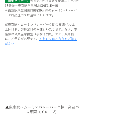
【綾瀬ライナー】
青井駅8時05分発⇒綾瀬二丁目8時
15分発⇒東京駅八重洲北口9時15分着
⇒東京駅八重洲南口9時30分発のムーミンバレーパ
ーク行高速バスに連絡いたします。
※東京駅～ムーミンバレーパーク間の高速バスは、
土休日および特定日のみ運行いたします。なお、本
路線は全席座席指定（事前予約制）です。乗車前
に、ご予約が必要です。
くわしくはこちらをご覧く
ださい
▲東京駅～ムーミンバレーパーク線　高速バ
ス車両（イメージ）