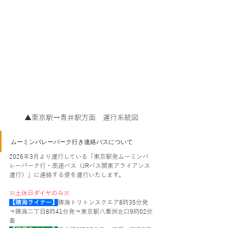
▲東京駅→青井駅方面　運行系統図
ムーミンバレーパーク行き連絡バスについて
2026年3月より運行している「東京駅発ムーミンバ
レーパーク行・高速バス（JRバス関東アライアンス
運行）」に連絡する便を運行いたします。
※土休日ダイヤのみ※
【晴海ライナー】
晴海トリトンスクエア8時35分発
⇒晴海二丁目8時41分発⇒東京駅八重洲北口9時02分
着