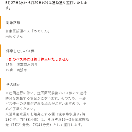
5月27日(水)～5月29日(金)は通常通り運行いたしま
す。
対象路線
台東区循環バス「めぐりん」
南めぐりん
停車しないバス停
下記のバス停には終日停車いたしません
18番　浅草菊水通り
19番　西浅草
そのほか
※迂回運行に伴い、迂回区間前後のバス停にて運行
時分を調整する場合がございます。そのため、一部
バス停への到着が遅れる場合がございますので、予
めご了承ください。
※浅草菊水通りを始発とする便（浅草菊水通り7時
18分発、7時38分発）は、それぞれ19－2番菊屋橋始
発（7時21分発、7時41分発）として運行します。