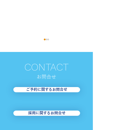
CONTACT
お​問合せ
【足立区・はるかぜ】お
【台東区・めぐ
ご予約に関するお問合せ
盆期間の運行について
8/1・2＜東西
南めぐりん＞迂
お知らせ
採用に関するお問合せ