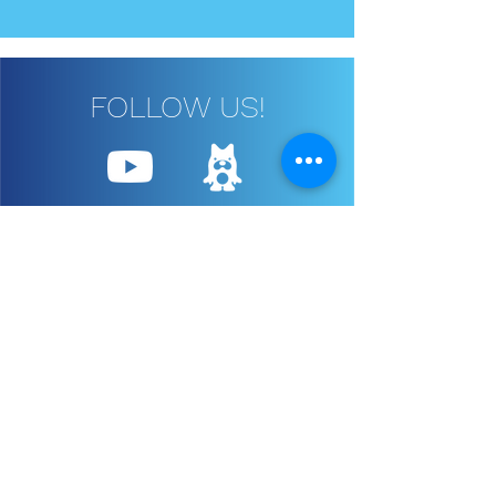
FOLLOW US!
日立自動車交通グループ
事業内容
乗合バス・コミュニティバス
観光バス・観光タクシー
​（高速バス）東京駅～ムーミ
観光バス
ンバレーパーク線
観光タクシー
晴海ライナー
バリアフリー観光バス
​綾瀬ライナー
バリアフリー観光ハイヤー
はるかぜ