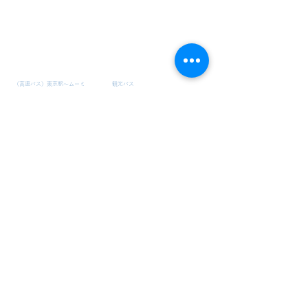
日立自動車交通グループ
事業内容
乗合バス・コミュニティバス
観光バス・観光タクシー
​（高速バス）東京駅～ムーミ
観光バス
ンバレーパーク線
観光タクシー
晴海ライナー
バリアフリー観光バス
​綾瀬ライナー
バリアフリー観光ハイヤー
はるかぜ
レインボーかつしか
めぐりん
B-ぐる
Kバス
江戸バス
​風ぐるま
​さくら
タクシー・ハイヤー
福祉
タクシー
特別支援学校スクールバス
​ハイヤー
福祉ハイヤー・民間救急車
バリアフリー観光バス
​バリアフリー観光ハイヤー