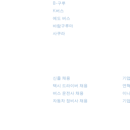
B-구루
K버스
에도 버스
​바람구루마
​사쿠라
채용 정보
회
신졸 채용
기업
택시 드라이버 채용
연
버스 운전사 채용
이
​자동차 정비사 채용
​기