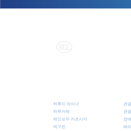
히타치 자동차 교통 그룹
사업내용
승합 버스·커뮤니티 버스
관
하루미 라이너
관
하루카제
관광
레인보우 카츠시카
장애
메구린
배리