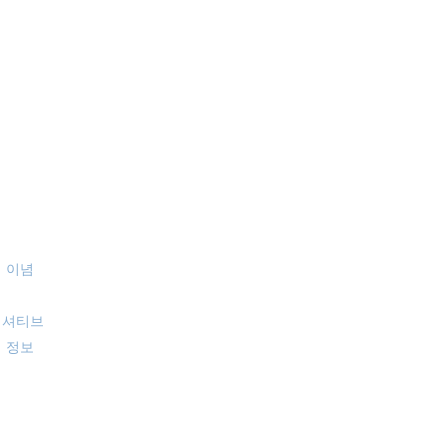
사개요
공지
 이념
혁
니셔티브
업 정보