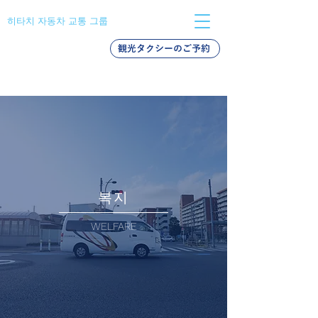
히타치 자동차 교통 그룹
観光タクシーのご予約
バス採用
タクシー採用
新卒採用
복지
WELFARE