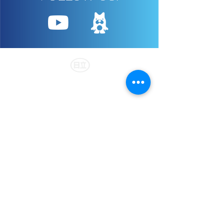
히타치 자동차 교통 그룹
사업내용
승합 버스·커뮤니티 버스
관광버스・관광택시
하루미 라이너
관광버스
하루카제
관광 택시
레인보우 카츠시카
장애인 관광 버스
메구린
배리어프리 관광 하이어
B-구루
K버스
에도 버스
​바람구루마
​사쿠라
택시 하이어
복지