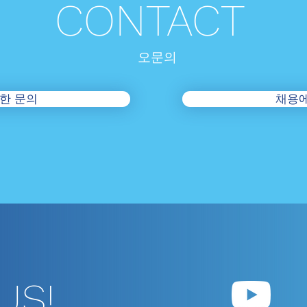
CONTACT
오​문의
한 문의
채용에
US!