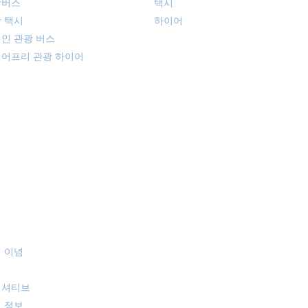
광버스
택시
 택시
​하이어
인 관광 버스
어프리 관광 하이어
사개요
공지
 이념
혁
니셔티브
업 정보