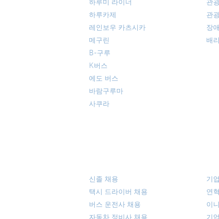
하루미 라이너
관
하루카제
관광
레인보우 카츠시카
장애
메구린
배리
B-구루
K버스
에도 버스
​바람구루마
​사쿠라
채용 정보
회
신졸 채용
기업
택시 드라이버 채용
연
버스 운전사 채용
이
​자동차 정비사 채용
​기