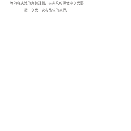
等內容廣泛的貪婪計劃。在非凡的環境中享受藝
術，享受一次有品位的旅行。
东京国立博物馆
西洋美术馆
科学博物馆
浅草仲见世大道
千早寺
今户神社