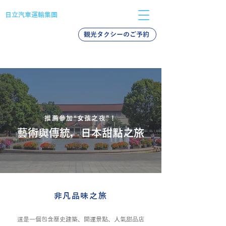
日立汽車運輸集團
観光タクシーのご予約
バス採用
タクシー採用
新卒採用
推薦參加“女孩之夜”！
藝術與傳統，日本甜點之旅
非凡品味之旅
這是一個包含歷史建築、開運景點、人氣甜品店