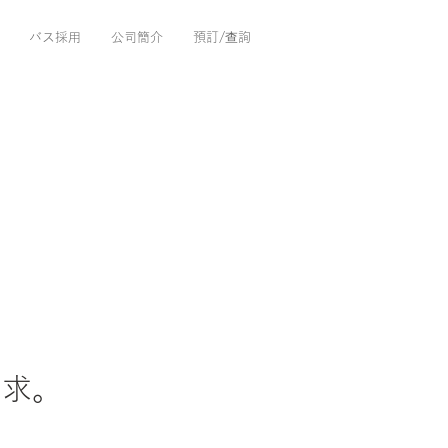
バス採用
公司簡介
預訂/查詢
需求。