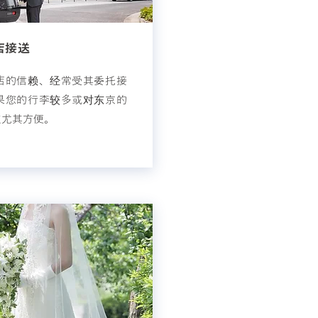
店接送
店的信赖、经常受其委托接
果您的行李较多或对东京的
点尤其方便。