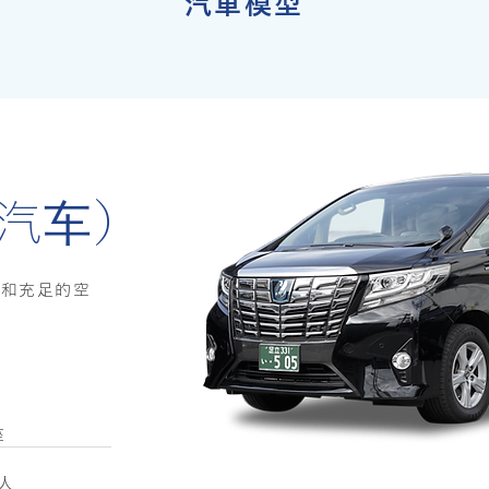
汽車模型
d（汽车）
和充足的空
座
4人