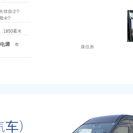
夫球袋:2个
箱:4个
幅
1850毫米
电源
有
座位表
(汽车)