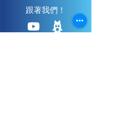
跟著我們！
日立汽車運輸集團
業務內容
共享巴士/社區巴士
觀光巴士/觀光出租車
晴美內線
觀光巴士
春風
觀光出租車
彩虹葛飾
無障礙觀光巴士
梅古林
無障礙觀光租用
B-大師
K總線
江戶巴士
​風車
​櫻花