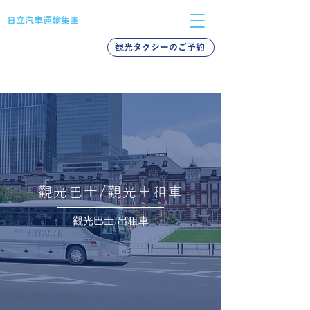
日立汽車運輸集團
観光タクシーのご予約
バス採用
タクシー採用
新卒採用
觀光巴士/觀光出租車
觀光巴士/出租車