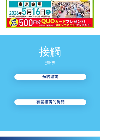
接觸
​詢價
預約諮詢
有關招聘的詢問