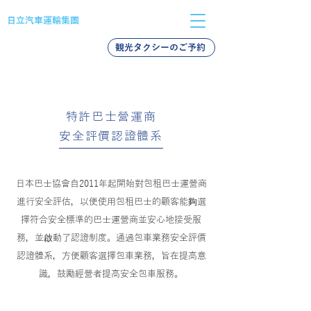
日立汽車運輸集團
観光タクシーのご予約
バス採用
タクシー採用
新卒採用
特許巴士營運商
安全評價認證體系
日本巴士協會自2011年起開始對包租巴士運營商
進行安全評估，以便使用包租巴士的顧客能夠選
擇符合安全標準的巴士運營商並安心地接受服
務，並啟動了認證制度。通過包車業務安全評價
認證體系，方便顧客選擇包車業務，旨在提高意
識，鼓勵經營者提高安全包車服務。