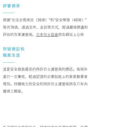
評審標準
根據“合法合規項目（36項）”和“安全舉措（40項）”
等共76項，通過文件、走訪等方式，經過嚴格篩选和
評估的包車運營商。
日本巴士協會
將在網站上公佈
符號標記
和
​職業生涯
這是安全措施優良的特許巴士運營商的標誌。每兩年
進行一次審核，經過認證的企業貼紙上的星星數量會
增加。持續致力於安全的特許巴士運營商將在六年內
獲得三顆星。