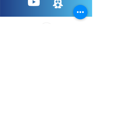
日立自動車交通グループ
事業内容
乗合バス・コミュニティバス
観光バス・観光タクシー
​（高速バス）東京駅～ムーミ
観光バス
ンバレーパーク線
観光タクシー
晴海ライナー
バリアフリー観光バス
​綾瀬ライナー
バリアフリー観光ハイヤー
はるかぜ
レインボーかつしか
めぐりん
B-ぐる
Kバス
江戸バス
​風ぐるま
​さくら
タクシー・ハイヤー
福祉