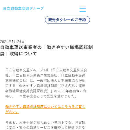
日立自動車交通グループ
観光タクシーのご予約
バス採用
タクシー採用
新卒採用
2021年5月24日
自動車運送事業者の「働きやすい職場認証制
度」取得について
日立自動車交通グループ3社（日立自動車交通株式会
社、日立自動車交通第二株式会社、日立自動車交通
第三株式会社）は、一般財団法人日本海事協会が認
定する「働きやすい職場認証制度（正式名称：運転
者職場環境良好度認証制度）」の2020年度審査に合
格し、一つ星事業者として認証を受けました。
働きやすい職場認証制度についてはこちらをご覧く
ださい。
今後も、人手不足が続く厳しい環境下でも、お客様
に安全・安心の輸送サービスを継続して提供できる