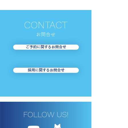
CONTACT
お​問合せ
【足立区・はるかぜ】お
【台東区・めぐ
ご予約に関するお問合せ
盆期間の運行について
8/1・2＜東西
南めぐりん＞迂
お知らせ
採用に関するお問合せ
FOLLOW US!