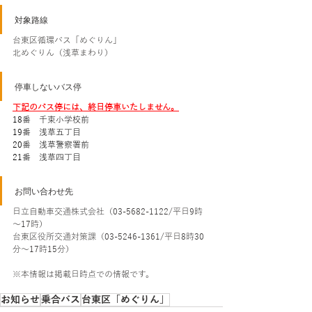
対象路線
台東区循環バス「めぐりん」
北めぐりん（浅草まわり）
停車しないバス停
下記のバス停には、終日停車いたしません。
18番　千束小学校前
19番　浅草五丁目
20番　浅草警察署前
21番　浅草四丁目
お問い合わせ先
日立自動車交通株式会社（03-5682-1122/平日9時
～17時）
台東区役所交通対策課（03-5246-1361/平日8時30
分～17時15分）
※本情報は掲載日時点での情報です。
お知らせ
乗合バス
台東区「めぐりん」