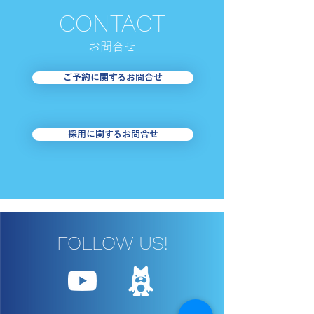
CONTACT
お​問合せ
【足立区・はるかぜ】お
【台東区・めぐ
ご予約に関するお問合せ
盆期間の運行について
8/1・2＜東西
南めぐりん＞迂
お知らせ
採用に関するお問合せ
FOLLOW US!