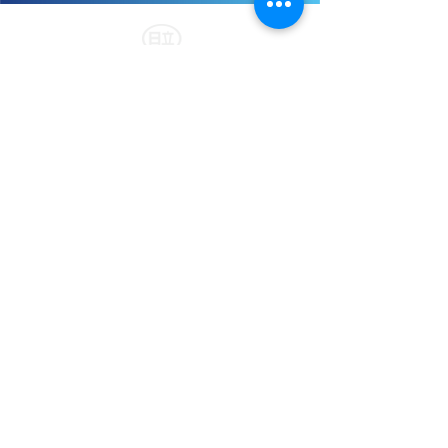
日立自動車交通グループ
事業内容
乗合バス・コミュニティバス
観光バス・観光タクシー
​（高速バス）東京駅～ムーミ
観光バス
ンバレーパーク線
観光タクシー
晴海ライナー
バリアフリー観光バス
​綾瀬ライナー
バリアフリー観光ハイヤー
はるかぜ
レインボーかつしか
めぐりん
B-ぐる
Kバス
江戸バス
​風ぐるま
​さくら
タクシー・ハイヤー
福祉
タクシー
特別支援学校スクールバス
​ハイヤー
福祉ハイヤー・民間救急車
バリアフリー観光バス