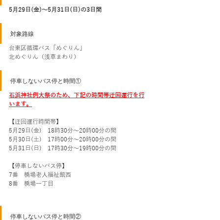
5月29日(金)～5月31日(日)の3日間
対象路線
台東区循環バス「めぐりん」
北めぐりん（浅草まわり）
停車しないバス停と時間①
石浜神社例大祭のため、下記の時間帯迂回運行を行
います。
【迂回運行時間帯】
5月29日(金)　18時30分～20時00分の間
5月30日(土)　17時00分～20時00分の間
5月31日(日)　17時30分～19時00分の間
【停車しないバス停】
7番　橋場老人福祉館西
8番　橋場一丁目
停車しないバス停と時間②