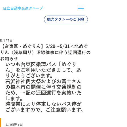
日立自動車交通グループ
観光タクシーのご予約
バス採用
タクシー採用
新卒採用
5月27日
【台東区・めぐりん】5/29～5/31＜北めぐ
りん（浅草周り）沿線催事に伴う迂回運行の
お知らせ
いつも台東区循環バス「めぐり
ん」をご利用いただきまして、あ
りがとうございます。
石浜神社例大祭およびお富士さん
の植木市の開催に伴う交通規制の
ため、下記の迂回運行を実施いた
します。
時間帯により停車しないバス停が
ございますので、ご注意願います。
迂回運行日