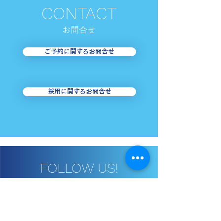
CONTACT
お​問合せ
【足立区・はるかぜ】お
【台東区・めぐ
ご予約に関するお問合せ
盆期間の運行について
8/1・2＜東西
南めぐりん＞迂
お知らせ
採用に関するお問合せ
FOLLOW US!