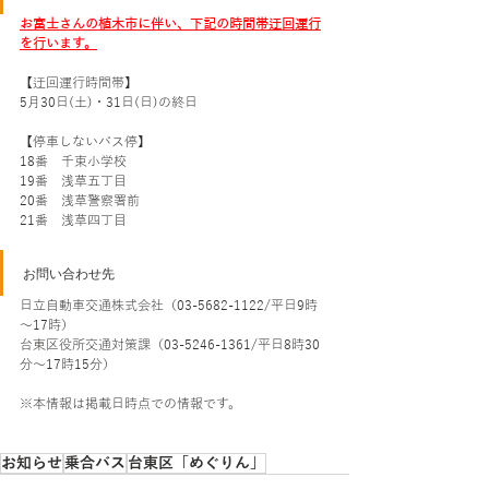
お富士さんの植木市に伴い、下記の時間帯迂回運行
を行います。
【迂回運行時間帯】
5月30日(土)・31日(日)の終日
【停車しないバス停】
18番　千束小学校
19番　浅草五丁目
20番　浅草警察署前
21番　浅草四丁目
お問い合わせ先
日立自動車交通株式会社（03-5682-1122/平日9時
～17時）
台東区役所交通対策課（03-5246-1361/平日8時30
分～17時15分）
※本情報は掲載日時点での情報です。
お知らせ
乗合バス
台東区「めぐりん」