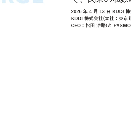
発売について ご乗車日の1
モバイルの PA
を開始します。 
2026 年 4 月 13 日 KDDI 株式会社 PASMO 協議会
な駅で順次対象
KDDI 株式会社(本社：東
CEO：松田 浩路)と PAS
モは、2026 年 4 月 14
povo2.0 で利用可能なデ
ビス「povo Data Oas
PASMO が利用可能な 関
す。 第一弾として「東京
鉄道」の 3 事業者における
加します。また、2026 年
大します。 通勤・通学で日
や、お出掛け先の駅で、簡単
きます。「povo Data Oa
利用時の通信や電車移動時の
ートします。 KDDI 株式会
株式会社パスモは、povo Da
路...