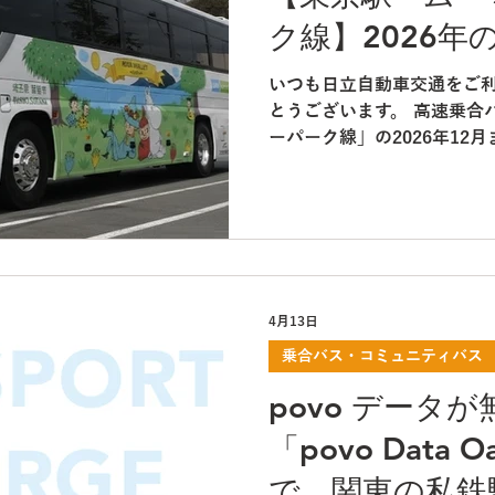
会社とのアライアンスを行
ク線】2026年
ス関東カラーの車両を使用
通の車両・乗務員にて運行い
いつも日立自動車交通をご
メージ） ※車両点検時等
とうございます。 高速乗合
ざいます 対象運行日 ２０２
ーパーク線」の2026年12
(日)・２３日(土)・２４日(
ます。 現在5月1日(金)ま
６日間 クリアファイルにつ
バレーパークの入園券とのセッ
を、往路便（東京
得になる割引キャンペーンも
ご利用をお待ちしております
～ムーミンバレーパーク線
株式会社とのアライアンス
4月13日
ルバス関東カラーの車両を
車交通の車両・乗務員にて運
乗合バス・コミュニティバス
（イメージ） ※車両点検
povo データ
がございます 2026年の運行
および5月1日(金)～5月6日
「povo Data
については、 高速道路の
で、関東の私鉄
な遅れが見込まれますので予