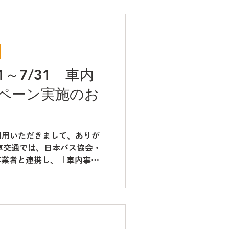
1～7/31 車内
ペーン実施のお
利用いただきまして、ありが
車交通では、日本バス協会・
事業者と連携し、「車内事故
たします。 期間中は、より
ゆとり乗降の啓発および、発
かけ・アナウンスの実施に取
用中のお客様におかれまして
理解とご協力をお願い申し上