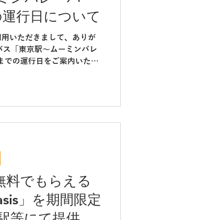
っております。ジェイアールバ
の運行日について
いたしますが、日立自動車交
たします。 △運行車両（イ
利用いただきまして、ありが
は他車両で運行する場合がご
バス「東京駅～ムーミンバレ
６年 ５月１６日(土)・１７日
月までの運行日をご案内いたし
日)・３０日(土)・３１日(日)の
でのご利用分に限り、ムーミン
いて 非売品のクリアファイル
ト券が通常より1,900円お
実施しております。 皆様の
。 ※高速乗合バス「東京駅
」は、ジェイアールバス関東
を行っております。ジェイアー
使用いたしますが、日立自動
行いたします。 △運行車両
時等は他車両で運行する場合
が無料でもらえる
カレンダー ※4月29日(水･祝)
(水･祝)の大型連休前後の期間
 Oasis」を期間限定
混雑・渋滞によるバスの大幅
駅等にて提供～
めご了承ください。 予約・