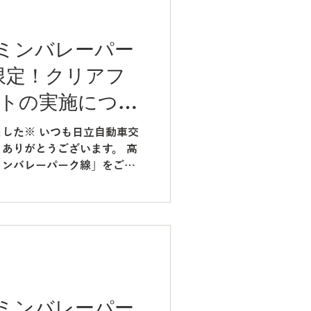
1日(水)～2026年7月31日
り乗降の啓発 バスをお降りの際
扉が開いてから席をお立ち願
ミンバレーパー
発 お客様の着席を確認してか
限定！クリアフ
声かけ・アナウンスを実施
ます。 〇お客様のシートベ
トの実施につい
中のお客様へのシートベルト
施いたします。（高速バス・貸
した※ いつも日立自動車交
 バスの安全運行のため、皆様
ありがとうございます。 高
し上げます。 また、車内転
ミンバレーパーク線」をご利
後半限定で非売品クリアファ
します。 ムーミンバレーパ
より「アンブレラスカイとあじ
木々の新緑に包まれるこの季
いただけます！ 東京駅から
利用いただける直行高速バス
※高速乗合バス「東京駅～ム
、ジェイアールバス関東株式
ミンバレーパー