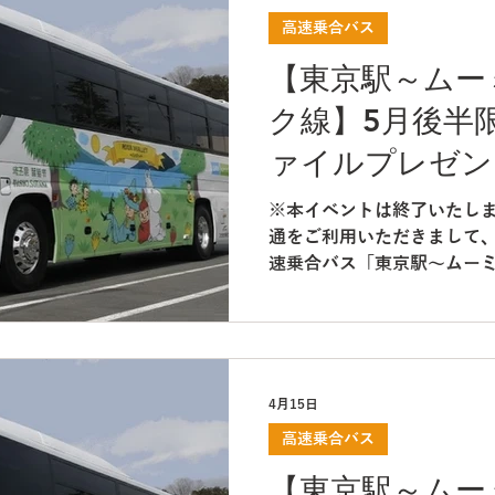
げます。 実施期間 2026年7月
高速乗合バス
(金) 主な実施事項 〇ゆと
は、バスが完全に停車し、
【東京駅～ムー
います。 〇ゆとり運転の啓
ク線】5月後半
らの発進および、発進時の
し、車内転倒事故防止に努め
ァイルプレゼン
ルト着用案内の徹底 ご乗車
て
着用に関する案内を重点実
※本イベントは終了いたしま
切バス） お客様へのお願い
通をご利用いただきまして、
のご理解とご協力をお願い申
速乗合バス「東京駅～ムー
倒防止の観点から
用のお客様を対象に、５月
イルのプレゼントを実施いた
ークでは、５月１６日(土)
さいロード」も開催され、
節ならではの絶景をお楽しみ
4月15日
の乗り換えなしで快適にご
高速乗合バス
をどうぞご利用ください！ 
ーミンバレーパーク線」は
【東京駅～ムー