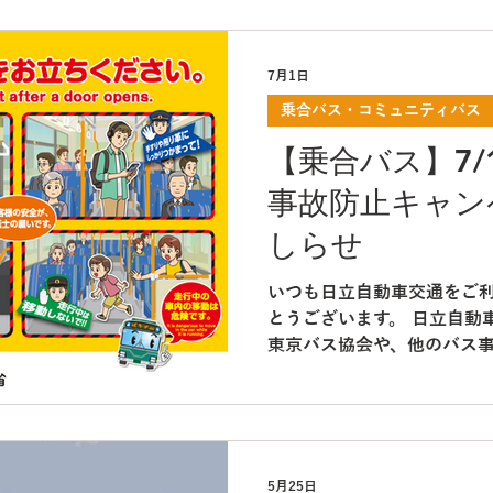
7月1日
乗合バス・コミュニティバス
【乗合バス】7/
事故防止キャン
しらせ
いつも日立自動車交通をご
とうございます。 日立自動
東京バス協会や、他のバス
防止キャンペーン」を実施い
一層の安全運転を心掛け、
進時の車内確認の徹底、声
り組んでまいります。 ご利
も、車内転倒事故防止にご
5月25日